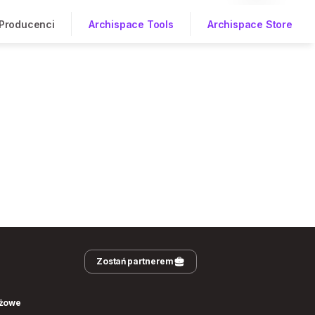
Producenci
Archispace Tools
Archispace Store
Zostań partnerem
nżowe