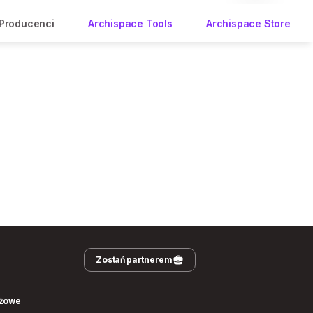
Producenci
Archispace Tools
Archispace Store
Zostań partnerem
nżowe