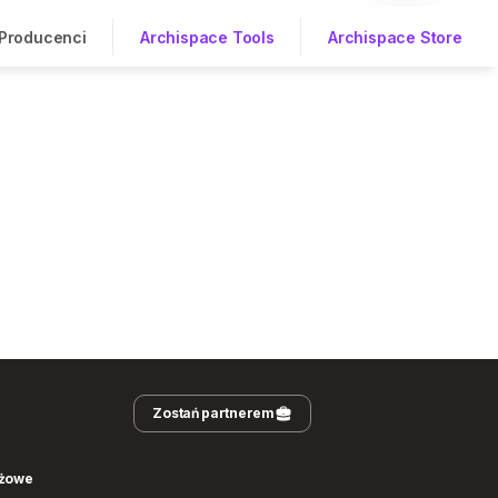
Producenci
Archispace Tools
Archispace Store
Zostań partnerem
nżowe