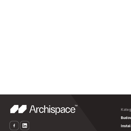
Kateg
Budo
Insta