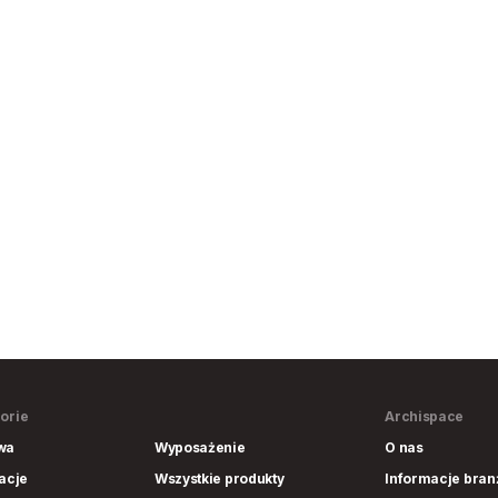
orie
Archispace
wa
Wyposażenie
O nas
lacje
Wszystkie produkty
Informacje bra