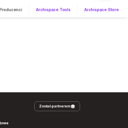
Producenci
Archispace Tools
Archispace Store
Zostań partnerem
nżowe