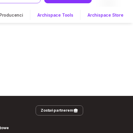
Producenci
Archispace Tools
Archispace Store
Zostań partnerem
nżowe