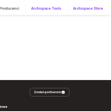
Producenci
Archispace Tools
Archispace Store
Zostań partnerem
nżowe