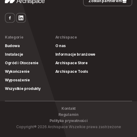
Zostań partnerem
Kategorie
Archispace
Budowa
O nas
Instalacje
Informacje branżowe
Ogród i Otoczenie
Archispace Store
Wykończenie
Archispace Tools
Wyposażenie
Wszystkie produkty
Kontakt
Regulamin
Polityka prywatności
Copyright
®
2026
Archispace
Wszelkie prawa zastrzeżone