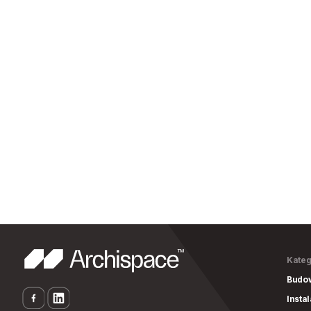
Kateg
Budo
Insta