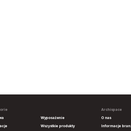
orie
Archispace
wa
Wyposażenie
O nas
lacje
Wszystkie produkty
Informacje bra