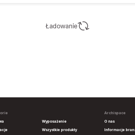
Ładowanie
orie
Archispace
wa
Wyposażenie
O nas
lacje
Wszystkie produkty
Informacje bra