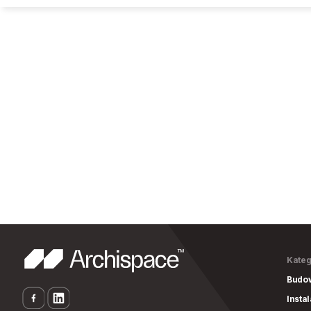
Kateg
Budo
Insta