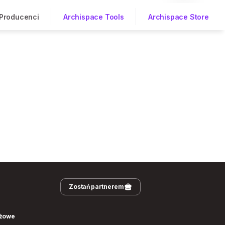
Producenci
Archispace Tools
Archispace Store
Zostań partnerem
nżowe