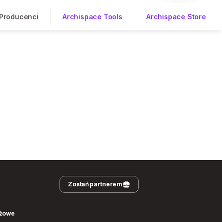
Producenci
Archispace Tools
Archispace Store
Zostań partnerem
nżowe