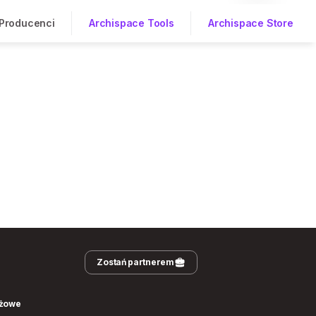
Producenci
Archispace Tools
Archispace Store
Zostań partnerem
nżowe