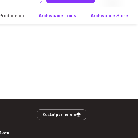
Producenci
Archispace Tools
Archispace Store
Zostań partnerem
nżowe