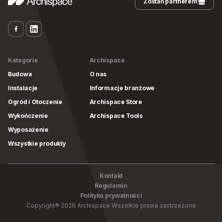
Zostań partnerem
Kategorie
Archispace
Budowa
O nas
Instalacje
Informacje branżowe
Ogród i Otoczenie
Archispace Store
Wykończenie
Archispace Tools
Wyposażenie
Wszystkie produkty
Kontakt
Regulamin
Polityka prywatności
Copyright
®
2026
Archispace
Wszelkie prawa zastrzeżone