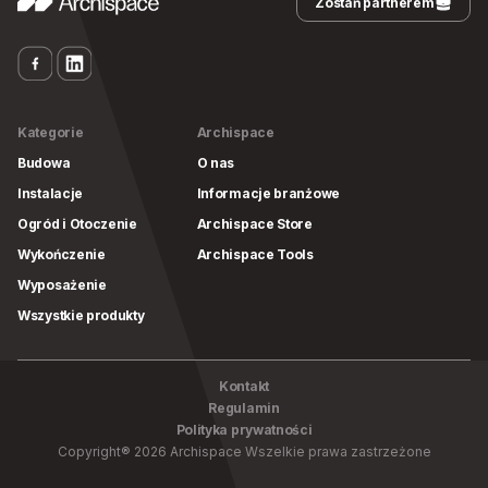
Zostań partnerem
Kategorie
Archispace
Budowa
O nas
Instalacje
Informacje branżowe
Ogród i Otoczenie
Archispace Store
Wykończenie
Archispace Tools
Wyposażenie
Wszystkie produkty
Kontakt
Regulamin
Polityka prywatności
Copyright
®
2026
Archispace
Wszelkie prawa zastrzeżone