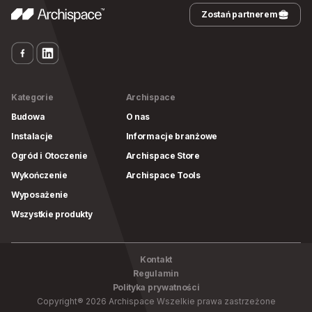
Zostań partnerem
Kategorie
Archispace
Budowa
O nas
Instalacje
Informacje branżowe
Ogród i Otoczenie
Archispace Store
Wykończenie
Archispace Tools
Wyposażenie
Wszystkie produkty
Kontakt
Regulamin
Polityka prywatności
Copyright
®
2026
Archispace
Wszelkie prawa zastrzeżone