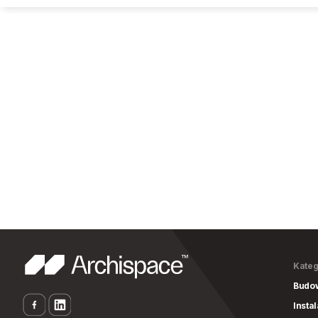
Kateg
Budo
Insta