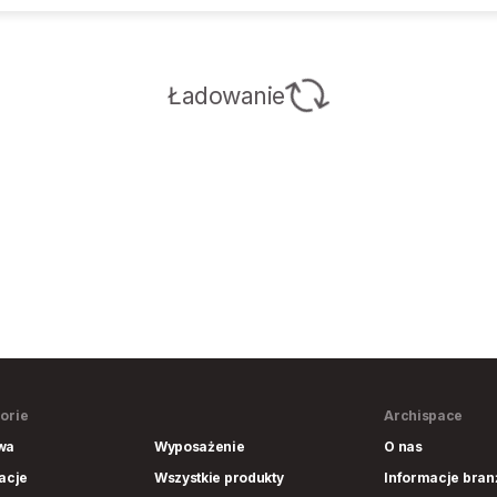
Ładowanie
orie
Archispace
wa
Wyposażenie
O nas
lacje
Wszystkie produkty
Informacje bra