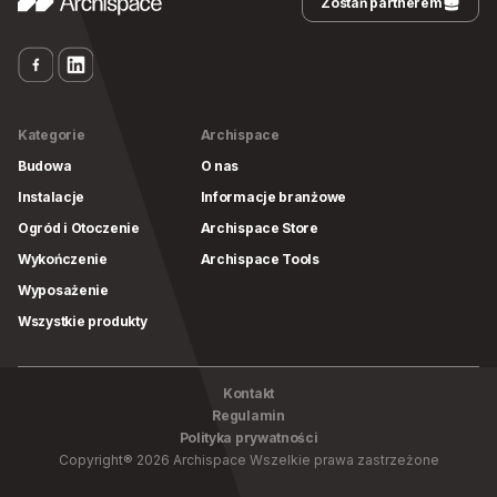
Zostań partnerem
Kategorie
Archispace
Budowa
O nas
Instalacje
Informacje branżowe
Ogród i Otoczenie
Archispace Store
Wykończenie
Archispace Tools
Wyposażenie
Wszystkie produkty
Kontakt
Regulamin
Polityka prywatności
Copyright
®
2026
Archispace
Wszelkie prawa zastrzeżone