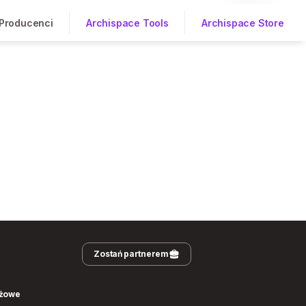
Producenci
Archispace Tools
Archispace Store
Zostań partnerem
nżowe