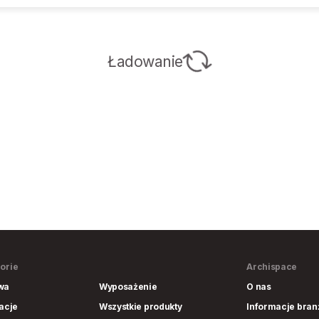
Ładowanie
orie
Archispace
wa
Wyposażenie
O nas
lacje
Wszystkie produkty
Informacje bra