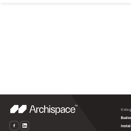
Kateg
Budo
Insta