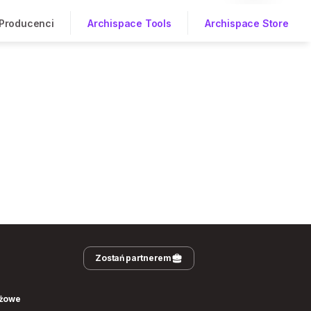
Producenci
Archispace Tools
Archispace Store
Zostań partnerem
nżowe