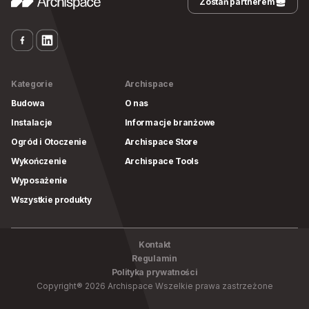
Zostań partnerem
Kategorie
Archispace
Budowa
O nas
Instalacje
Informacje branżowe
Ogród i Otoczenie
Archispace Store
Wykończenie
Archispace Tools
Wyposażenie
Wszystkie produkty
Kontakt
Regulamin
Polityka prywatności
Copyright
®
2026
Archispace
Wszelkie prawa zastrzeżone