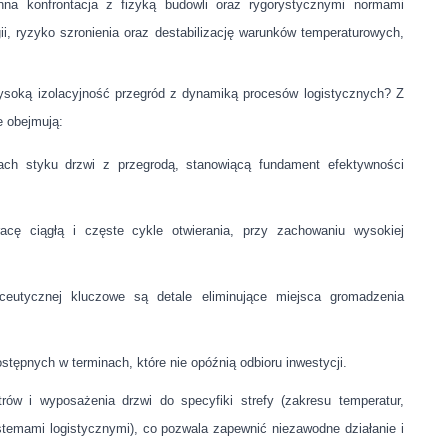
nna konfrontacja z fizyką budowli oraz rygorystycznymi normami
ii, ryzyko szronienia oraz destabilizację warunków temperaturowych,
wysoką izolacyjność przegród z dynamiką procesów logistycznych? Z
 obejmują:
ch styku drzwi z przegrodą, stanowiącą fundament efektywności
cę ciągłą i częste cykle otwierania, przy zachowaniu wysokiej
utycznej kluczowe są detale eliminujące miejsca gromadzenia
tępnych w terminach, które nie opóźnią odbioru inwestycji.
rów i wyposażenia drzwi do specyfiki strefy (zakresu temperatur,
stemami logistycznymi), co pozwala zapewnić niezawodne działanie i