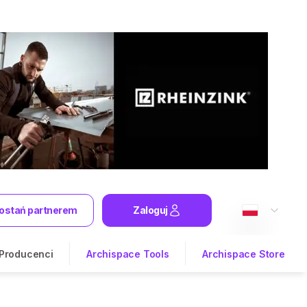
ostań partnerem
Zaloguj
Producenci
Archispace Tools
Archispace Store