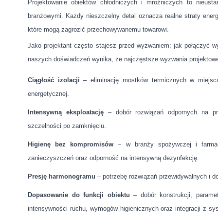
Projektowanie obiektów chłodniczych i mroźniczych to nieusta
branżowymi. Każdy nieszczelny detal oznacza realne straty energ
które mogą zagrozić przechowywanemu towarowi.
Jako projektant często stajesz przed wyzwaniem: jak połączyć 
naszych doświadczeń wynika, że najczęstsze wyzwania projektowe
Ciągłość izolacji
– eliminację mostków termicznych w miejsca
energetycznej.
Intensywną eksploatację
– dobór rozwiązań odpornych na pra
szczelności po zamknięciu.
Higienę bez kompromisów
– w branży spożywczej i farmace
zanieczyszczeń oraz odporność na intensywną dezynfekcję.
Presję harmonogramu
– potrzebę rozwiązań przewidywalnych i dos
Dopasowanie do funkcji obiektu
– dobór konstrukcji, paramet
intensywności ruchu, wymogów higienicznych oraz integracji z sy