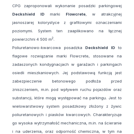
CPG zaproponowali wykonanie posadzki parkingowej
Deckshield ID
marki
Flowcrete
, w atrakcyjnej
jasnoszarej kolorystyce z grafitowymi oznaczeniami
poziomymi. System ten zaaplikowano na łącznej
2
powierzchni 4 500 m
.
Poliuretanowo-kwarcowa posadzka
Deckshield ID
to
flagowe rozwiązanie marki Flowcrete, stosowane na
zadaszonych kondygnacjach w garażach i parkingach
osiedli mieszkaniowych. Jej podstawową funkcją jest
zabezpieczenie betonowego podłoża przed
zniszczeniem, m.in. pod wpływem ruchu pojazdów oraz
substancji, które mogą występować na parkingu. Jest to
wielowarstwowy system posadzkowy złożony z żywic
poliuretanowych i piasków kwarcowych. Charakteryzuje
go wysoka wytrzymałość mechaniczna, m.in. na ścieranie
i na uderzenia, oraz odporność chemiczna, w tym na