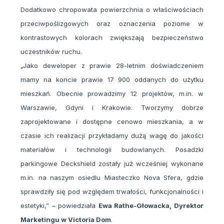
Dodatkowo chropowata powierzchnia o właściwościach
przeciwpoślizgowych oraz oznaczenia poziome w
kontrastowych kolorach zwiększają bezpieczeństwo
uczestników ruchu.
„
Jako deweloper z prawie 28-letnim doświadczeniem
mamy na koncie prawie 17 900 oddanych do użytku
mieszkań. Obecnie prowadzimy 12 projektów, m.in. w
Warszawie, Gdyni i Krakowie. Tworzymy dobrze
zaprojektowane i dostępne cenowo mieszkania, a w
czasie ich realizacji przykładamy dużą wagę do jakości
materiałów i technologii budowlanych. Posadzki
parkingowe Deckshield zostały już wcześniej wykonane
m.in. na naszym osiedlu Miasteczko Nova Sfera, gdzie
sprawdziły się pod względem trwałości, funkcjonalności i
estetyki,”
– powiedziała
Ewa Rathe-Głowacka, Dyrektor
Marketingu w Victoria Dom
.