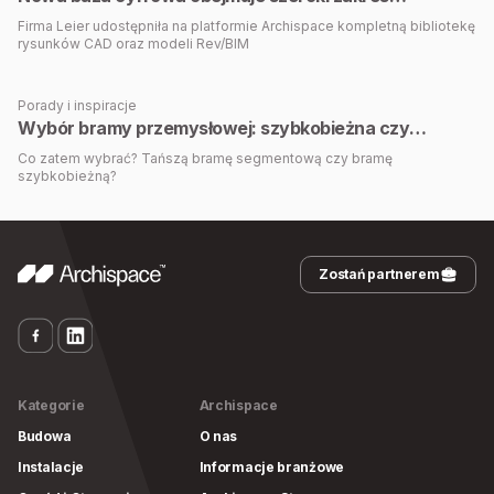
rozwiązań konstrukcyjnych i systemowych
Firma Leier udostępniła na platformie Archispace kompletną bibliotekę
rysunków CAD oraz modeli Rev/BIM
Porady i inspiracje
Wybór bramy przemysłowej: szybkobieżna czy
segmentowa?
Co zatem wybrać? Tańszą bramę segmentową czy bramę
szybkobieżną?
Zostań partnerem
Kategorie
Archispace
Budowa
O nas
Instalacje
Informacje branżowe